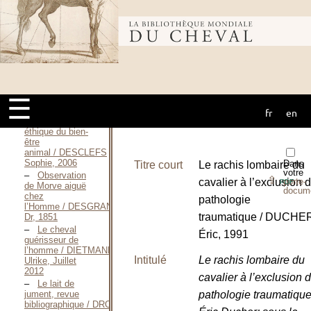
rééducation par
l’équitation / DEMORTIER
LABEAU Aline,
Bibliothèque
1986
Équithérapie et
delphinothérapie
mondiale du
: comparaison
de deux
☰
méthodes de
zoothérapie et
fr
en
cheval
approche
éthique du bien-
être
animal / DESCLEFS
Sophie, 2006
Dans
Titre court
Le rachis lombaire du
votre
Observation
⇪
cavalier à l’exclusion d
porte-
PDF
de Morve aiguë
docum
chez
pathologie
l’Homme / DESGRANGES
traumatique / DUCHE
Dr, 1851
Le cheval
Éric, 1991
guérisseur de
l’homme / DIETMANN
Intitulé
Le rachis lombaire du
Ulrike, Juillet
2012
cavalier à l’exclusion d
Le lait de
jument, revue
pathologie traumatiqu
bibliographique / DROGOUL