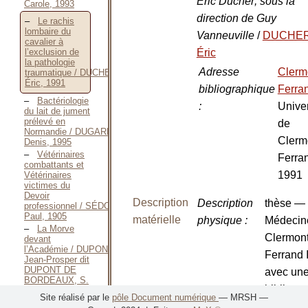
Éric Ducher; sous la
Carole, 1993
direction de Guy
Le rachis
lombaire du
Vanneuville
/
DUCHE
cavalier à
Éric
l’exclusion de
la pathologie
Adresse
Clerm
traumatique / DUCHER
Éric, 1991
bibliographique
Ferra
Bactériologie
:
Univer
du lait de jument
prélevé en
de
Normandie / DUGARDIN
Clerm
Denis, 1995
Vétérinaires
Ferran
combattants et
1991
Vétérinaires
victimes du
Devoir
Description
Description
thèse —
professionnel / SÉDON
Paul, 1905
matérielle
physique
:
Médecin
La Morve
Clermont
devant
l’Académie / DUPONT
Ferrand I
Jean-Prosper dit
DUPONT DE
avec un
BORDEAUX, S.
bibliogr
D. [1861]
Site réalisé par le
pôle Document numérique
— MRSH —
Les
Nombre de
1 vol.