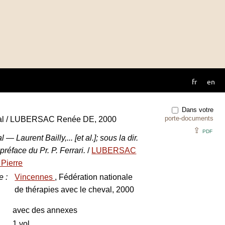
fr
en
Dans votre
porte-documents
val / LUBERSAC Renée DE, 2000
⇪
PDF
— Laurent Bailly,... [et al.]; sous la dir.
réface du Pr. P. Ferrari.
/
LUBERSAC
Pierre
e
:
Vincennes
, Fédération nationale
de thérapies avec le cheval, 2000
avec des annexes
1 vol.