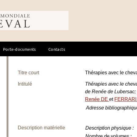
ale du cheval
Porte-documents
Contacts
Titre court
Thérapies avec le che
Intitulé
Thérapies avec le cheval 
de Renée de Lubersac; p
Renée DE
et
FERRARI 
Adresse bibliographiqu
Description matérielle
Description physique
:
Nombre de volumes
: