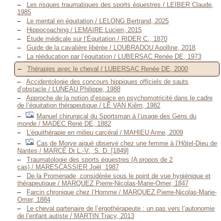
Les risques traumatiques des sports équestres / LEIBER Claude,
1985
Le mental en équitation / LELONG Bertrand, 2025
Hippocoaching / LEMAIRE Lucien, 2015
Étude médicale sur l’Équitation / RIDER C., 1870
Guide de la cavalière libérée / LOUBRADOU Apolline, 2018
La rééducation par l’équitation / LUBERSAC Renée DE, 1973
Thérapies avec le cheval / LUBERSAC Renée DE, 2000
Accidentologie des concours hippiques officiels de sauts
d’obstacle / LUNEAU Philippe, 1988
Approche de la notion d’espace en psychomotricité dans le cadre
de l’équitation thérapeutique / LÊ VAN Kiêm, 1982
Manuel chirurgical du Sportsman à l’usage des Gens du
monde / MADEC René DE, 1882
L’équithérapie en milieu carcéral / MAHIEU Anne, 2009
Cas de Morve aiguë observé chez une femme à l’Hôtel-Dieu de
Nantes / MARCÉ Dr L.-V., S. D. [1849]
Traumatologie des sports équestres (A propos de 2
cas) / MARESCASSIER Joël, 1987
De la Promenade, considérée sous le point de vue hygiénique et
thérapeutique / MARQUEZ Pierre-Nicolas-Marie-Omer, 1847
Farcin chronique chez l’Homme / MARQUEZ Pierre-Nicolas-Marie-
Omer, 1884
Le cheval partenaire de l’ergothérapeute : un pas vers l’autonomie
de l’enfant autiste / MARTIN Tracy, 2013