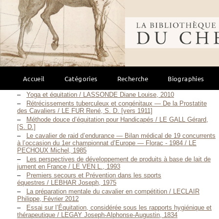
Belehrungen über die für Menschen und Thiere höchst gefährlichen
Folgen der Ansteckung durch / KOERBER Franz Xaver, 1848
Bibliothèque mondi
Quelques idées sur la Morve chez l’Homme et sur le traitement
qu’elle réclame / DELAHARPE J., 1841
Analogies et différences entre la Fièvre typhoïde de l’Homme et
les Affections typhoïdes des Solipèdes / LABAT Jean-Léopold-Alfred,
1883
Ostéome du Droit interne chez un Cavalier / LALESQUE Fernand,
1889
Accueil
Catégories
Recherche
Biographies
Étude de la traumatologie chez 60 cavaliers de CSO / LANDOIS
Philippe, 1986
Yoga et équitation / LASSONDE Diane Louise, 2010
Rétrécissements tuberculeux et congénitaux — De la Prostatite
des Cavaliers / LE FUR René, S. D. [vers 1911]
Méthode douce d’équitation pour Handicapés / LE GALL Gérard,
[S. D.]
Le cavalier de raid d’endurance — Bilan médical de 19 concurrents
à l’occasion du 1er championnat d’Europe — Florac - 1984 / LE
PECHOUX Michel, 1985
Les perspectives de développement de produits à base de lait de
jument en France / LE VEN L., 1993
Premiers secours et Prévention dans les sports
équestres / LEBHAR Joseph, 1975
La préparation mentale du cavalier en compétition / LECLAIR
Philippe, Février 2012
Essai sur l’Équitation, considérée sous les rapports hygiénique et
thérapeutique / LEGAY Joseph-Alphonse-Augustin, 1834