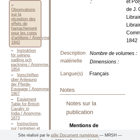
:
et Po
de J. 
Observations
sur la
Librai
réception des
effets de
Librai
harnachement
Commi
pour les corps
d’artillerie / Anonyme,
1842
1842
Instruktion
Description
Nombre de volumes
:
för selning,
sadling och
matérielle
Dimensions
:
packning / Anonyme,
1854
Langue(s)
Français
Vorschriften
über Anlegung
der Pferde-
Equipage / Anonyme,
Notes
1867
Equipment
Notes sur la
Table for British
Cavalry in
publication
India / Anonyme,
1873
Instructions
Mentions de
sur l’entretien et
la conservation
responsabilité
Site réalisé par le
pôle Document numérique
— MRSH —
des voitures et