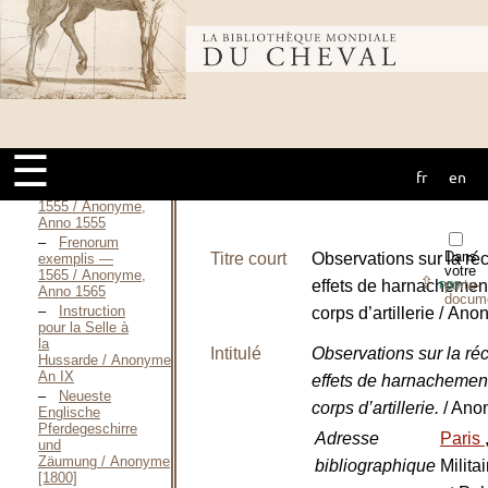
S. D. [2001]
Dessins de
Mors —
Bibliothèque
Jacques de
Genouillac / Anonyme,
1547
Frenorum
mondiale du
exempla —
1546 / Anonyme,
☰
1546
Frenorum
fr
en
cheval
exemplis —
1555 / Anonyme,
Anno 1555
Frenorum
Dans
Titre court
Observations sur la ré
exemplis —
votre
1565 / Anonyme,
⇪
effets de harnachement
porte-
PDF
Anno 1565
docum
Instruction
corps d’artillerie / An
pour la Selle à
la
Intitulé
Observations sur la ré
Hussarde / Anonyme,
An IX
effets de harnachement
Neueste
corps d’artillerie.
/ An
Englische
Pferdegeschirre
Adresse
Paris
und
Zäumung / Anonyme,
bibliographique
Milita
[1800]