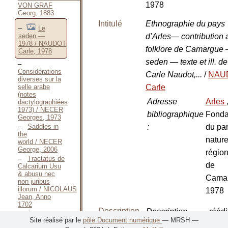
1978
VON GRAF
Georg, 1883
Intitulé
Ethnographie du pays
Le
seden —
d’Arles— contribution 
1978 / NAUDOT
folklore de Camargue
Carle, 1978
seden — texte et ill. de
Considérations
Carle Naudot,...
/
NAU
diverses sur la
Carle
selle arabe
(notes
Adresse
Arles
dactylographiées
1973) / NECER
bibliographique
Fonda
Georges, 1973
:
du pa
Saddles in
the
nature
world / NECER
George, 2006
région
Tractatus de
de
Calcarium Usu
& abusu nec
Camar
non juribus
illorum / NICOLAUS
1978
Jean, Anno
1702
Description
Description
réédi
Aux
Site réalisé par le
pôle Document numérique
— MRSH —
Éleveurs, aux
matérielle
physique
:
en fa