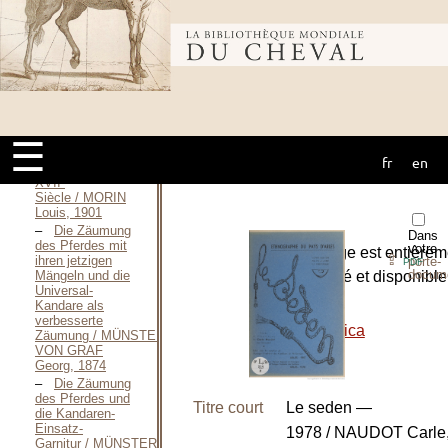
Noël / MONTIGNY
Edmée-Louis-
Bibliothèque
Xavier,
VICOMTE puis
COMTE DE,
1852
mondiale du
Marchés
d’ouvrage et de
fournitures pour
☰
le Train des
fr
en
cheval
Équipages au
e
XVII
Siècle / MORIN
Louis, 1901
Die Zäumung
Dans
des Pferdes mit
votre
L’ouvrage est entièrem
⇪
ihren jetzigen
porte-
PDF
docum
numérisé et disponible
Mängeln und die
Universal-
le site :
Kandare als
verbesserte
-
Gallica
Zäumung / MÜNSTER
VON GRAF
Georg, 1874
Die Zäumung
des Pferdes und
Titre court
Le seden —
die Kandaren-
Einsatz-
1978 / NAUDOT Carle
Garnitur / MÜNSTER