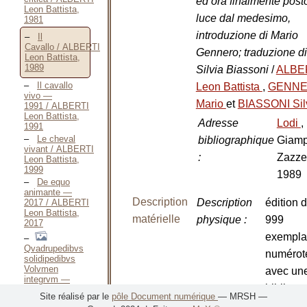
ed ora finalmente posto
Leon Battista,
luce dal medesimo,
1981
introduzione di Mario
Il
Cavallo / ALBERTI
Gennero; traduzione di
Leon Battista,
1989
Silvia Biassoni
/
ALBE
Il cavallo
Leon Battista
,
GENN
vivo —
Mario
et
BIASSONI Sil
1991 / ALBERTI
Leon Battista,
Adresse
Lodi
,
1991
Le cheval
bibliographique
Giamp
vivant / ALBERTI
:
Zazze
Leon Battista,
1999
1989
De equo
animante —
Description
Description
édition 
2017 / ALBERTI
Leon Battista,
matérielle
physique
:
999
2017
exempla
Qvadrupedibvs
numérot
solidipedibvs
Volvmen
avec un
integrvm —
bibliogr
1616 / ALDROVANDE
Site réalisé par le
pôle Document numérique
— MRSH —
ou
Nombre de
1 vol.