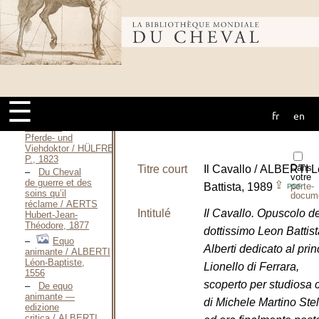
Bien-être -
hippologie
(922)
Bibliothèque
Directions for
Treatment of
Diseases of
mondiale du
Horses / A
gentleman, 1850
☰
P. Hülfreichs
fr
en
cheval
gründlich
heilender
Pferde- und
Viehdoktor / HÜLFREICH
P., 1823
Dans
Titre court
Il Cavallo / ALBERTI 
Du Cheval
votre
de guerre et des
⇪
Battista, 1989
porte-
PDF
soins qu’il
docum
réclame / AERTS
Intitulé
Il Cavallo. Opuscolo de
Hubert-Jean-
Théodore, 1877
dottissimo Leon Battist
Equo
Alberti dedicato al prin
animante / ALBERTI
Léon-Baptiste,
Lionello di Ferrara,
1556
scoperto per studiosa 
De equo
animante —
di Michele Martino Stel
edizione
critica / ALBERTI