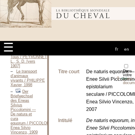
C., 1912
Die
Bibliothèque
Stallkunde / PETRIČIĆ
Adam, 1874
Hippologische
mondiale du
Studien / PETZER
Georg, 1879
☰
L’Art
vétérinaire à la
fr
en
cheval
Portée de
Tous / PEYRONNET
L., S. D. [vers
1907]
Dans
Titre court
De naturis equorum —
Le transport
votre
d’animaux
⇪
Enee Silvii Piccolomin
porte-
PDF
vivants / PHILIPPE
docum
Xavier, 1998
epistolarium
Der
seculare / PICCOLOMI
Briefwechsel
des Eneas
Enea Silvio Vincenzo,
Silvius
2007
Piccolomini —
De natura et
cura
Intitulé
De naturis equorum, in
equorum / PICCOLOMINI
Enee Silvii Piccolomin
Enea Silvio
Vincenzo, 1909