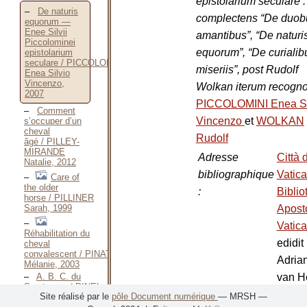
epistolarium seculare :
De naturis
complectens “De duob
equorum —
Enee Silvii
amantibus”, “De naturi
Piccolominei
equorum”, “De curialib
epistolarium
seculare / PICCOLOMINI
miseriis”, post Rudolf
Enea Silvio
Vincenzo,
Wolkan iterum recogno
2007
PICCOLOMINI Enea Si
Comment
Vincenzo
et
WOLKAN
s’occuper d’un
cheval
Rudolf
âgé / PILLEY-
MIRANDE
Adresse
Città 
Natalie, 2012
bibliographique
Vatica
Care of
the older
:
Biblio
horse / PILLINER
Apost
Sarah, 1999
Vatic
Réhabilitation du
edidit
cheval
convalescent / PINATO
Adria
Mélanie, 2003
van H
A. B. C. du
Sportsman / PINEL
2007
Site réalisé par le
pôle Document numérique
— MRSH —
Honoré-Philippe,