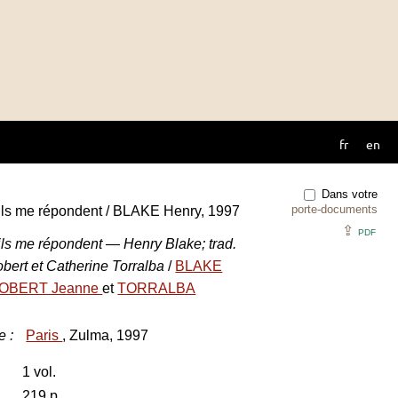
fr
en
Dans votre
porte-documents
 ils me répondent / BLAKE Henry, 1997
⇪
PDF
 ils me répondent — Henry Blake; trad.
bert et Catherine Torralba
/
BLAKE
OBERT Jeanne
et
TORRALBA
e
:
Paris
, Zulma, 1997
1 vol.
219 p.