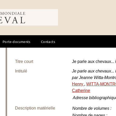
ale du cheval
Porte-documents
Contacts
Titre court
Je parle aux chevaux...
Intitulé
Je parle aux chevaux...
par Jeanne Witta-Montro
Henry
,
WITTA-MONTR
Catherine
Adresse bibliographiqu
Description matérielle
Nombre de volumes
:
Nombre de pages
: