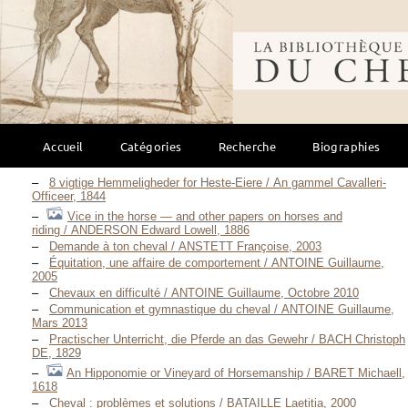
Bibliothèque mondi
Description scientifique
Accueil
Catégories
Recherche
Biographies
Équitation éthologique
(85)
8 vigtige Hemmeligheder for Heste-Eiere / An gammel Cavalleri-
Officeer, 1844
Vice in the horse — and other papers on horses and
riding / ANDERSON Edward Lowell, 1886
Demande à ton cheval / ANSTETT Françoise, 2003
Équitation, une affaire de comportement / ANTOINE Guillaume,
2005
Chevaux en difficulté / ANTOINE Guillaume, Octobre 2010
Communication et gymnastique du cheval / ANTOINE Guillaume,
Mars 2013
Practischer Unterricht, die Pferde an das Gewehr / BACH Christoph
DE, 1829
An Hipponomie or Vineyard of Horsemanship / BARET Michaell,
1618
Cheval : problèmes et solutions / BATAILLE Laetitia, 2000