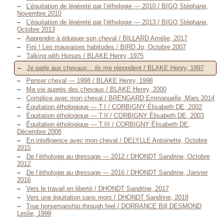
L’équitation de légèreté par l’éthologie — 2010 / BIGO Stéphane,
Novembre 2010
L’équitation de légèreté par l’éthologie — 2013 / BIGO Stéphane,
Octobre 2013
Apprendre à éduquer son cheval / BILLARD Amélie, 2017
Fini ! Les mauvaises habitudes / BIRD Jo, Octobre 2007
Talking with Horses / BLAKE Henry, 1975
Je parle aux chevaux... ils me répondent / BLAKE Henry, 1997
Penser cheval — 1998 / BLAKE Henry, 1998
Ma vie auprès des chevaux / BLAKE Henry, 2000
Complice avec mon cheval / BRENGARD Emmanuelle, Mars 2014
Équitation éthologique — T.I / CORBIGNY Élisabeth DE, 2002
Équitation éthologique — T.II / CORBIGNY Élisabeth DE, 2003
Équitation éthologique — T.III / CORBIGNY Élisabeth DE,
Décembre 2008
En intelligence avec mon cheval / DELYLLE Antoinette, Octobre
2015
De l’éthologie au dressage — 2012 / DHONDT Sandrine, Octobre
2012
De l’éthologie au dressage — 2016 / DHONDT Sandrine, Janvier
2016
Vers le travail en liberté / DHONDT Sandrine, 2017
Vers une équitation sans mors / DHONDT Sandrine, 2018
True horsemanship through feel / DORRANCE Bill DESMOND
Leslie, 1999