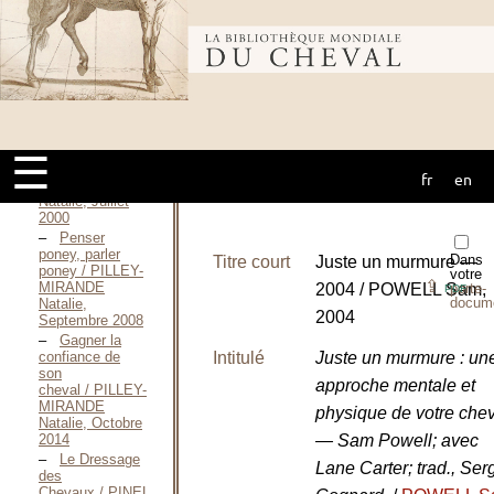
Christelle, 2013
Nouveaux
Bibliothèque
secrets sur la
relation homme-
cheval / PERRIN
Christelle, 2016
mondiale du
Le secret
des chuchoteurs
américains —
☰
2000 / PILLEY-
fr
en
cheval
MIRANDE
Natalie, Juillet
2000
Penser
poney, parler
Dans
Titre court
Juste un murmure —
poney / PILLEY-
votre
⇪
MIRANDE
2004 / POWELL Sam,
porte-
PDF
docum
Natalie,
2004
Septembre 2008
Gagner la
confiance de
Intitulé
Juste un murmure : un
son
approche mentale et
cheval / PILLEY-
MIRANDE
physique de votre che
Natalie, Octobre
2014
— Sam Powell; avec
Le Dressage
Lane Carter; trad., Ser
des
Chevaux / PINEL