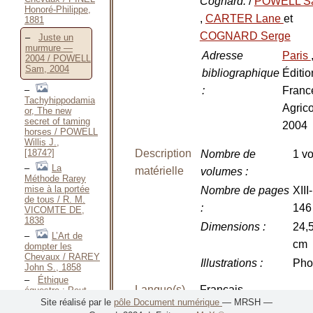
Cognard.
/
POWELL S
Honoré-Philippe,
,
CARTER Lane
et
1881
COGNARD Serge
Juste un
murmure —
Adresse
Paris
2004 / POWELL
Sam, 2004
bibliographique
Éditio
:
Franc
Tachyhippodamia
Agrico
or, The new
secret of taming
2004
horses / POWELL
Willis J.,
[1874?]
Description
Nombre de
1 vo
La
matérielle
volumes
:
Méthode Rarey
mise à la portée
Nombre de pages
XIII-
de tous / R. M.
:
146
VICOMTE DE,
1838
Dimensions
:
24,
L’Art de
cm
dompter les
Chevaux / RAREY
Illustrations
:
Pho
John S., 1858
Éthique
Langue(s)
Français
équestre : Peut-
on encore
Site réalisé par le
pôle Document numérique
— MRSH —
monter à