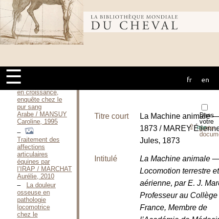
le
cheval / MALLÉDAN
Tifenn, 2014
Bibliothèque
Adaptation
de l’os canon du
cheval à
l’entrainement / MALTOT
mondiale du
D., 2002
Alimentation
☰
et troubles
orthopédiques
fr
en
cheval
chez le cheval
en croissance,
enquête chez le
pur sang
Arabe / MANSUY
Dans
Titre court
La Machine animale 
votre
Caroline, 1995
⇪
1873 / MAREY Étienne
porte-
PDF
docum
Traitement des
Jules, 1873
affections
articulaires
Intitulé
La Machine animale 
équines par
l’IRAP / MARCHAT
Locomotion terrestre et
Aurélie, 2010
aérienne, par E. J. Ma
La douleur
osseuse en
Professeur au Collège
pathologie
France, Membre de
locomotrice
chez le