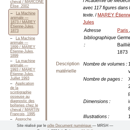
l’Académie de Médeci
cheval / MARCONE
Élise, 2002
avec 117 figures dans 
La Machine
texte.
/
MAREY Étienn
animale —
Jules
1873 / MAREY
Étienne-Jules,
Adresse
Paris
1873
bibliographique
Germe
La Machine
animale —
:
Bailliè
1899 / MAREY
Étienne-Jules,
1873
1899
La machine
Description
Nombre de volumes
:
animale —
1993 / MAREY
matérielle
Étienne-Jules,
Juillet 1993
Nombre de pages
:
Application
de la
scintigraphie
osseuse au
diagnostic des
Dimensions
:
i
boîteries chez le
cheval / MARTIN
François, 1995
Illustrations
:
Approche
radiographique
f
Site réalisé par le
pôle Document numérique
— MRSH —
de la colonne