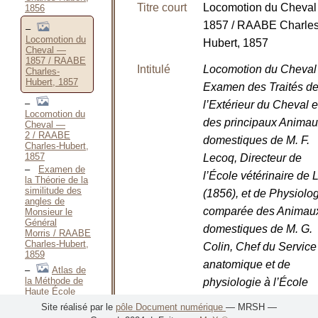
Titre court
Locomotion du Cheva
1856
1857 / RAABE Charles
Locomotion du
Hubert, 1857
Cheval —
1857 / RAABE
Intitulé
Locomotion du Cheva
Charles-
Hubert, 1857
Examen des Traités d
l’Extérieur du Cheval e
Locomotion du
des principaux Anima
Cheval —
2 / RAABE
domestiques de M. F.
Charles-Hubert,
1857
Lecoq, Directeur de
Examen de
l’École vétérinaire de 
la Théorie de la
similitude des
(1856), et de Physiolo
angles de
comparée des Animau
Monsieur le
Général
domestiques de M. G.
Morris / RAABE
Charles-Hubert,
Colin, Chef du Service
1859
anatomique et de
Atlas de
la Méthode de
physiologie à l’École
Haute École
impériale vétérinaire
d’Équitation / RAABE
Site réalisé par le
pôle Document numérique
— MRSH —
Charles-Hubert,
d’Alfort, Membre de la