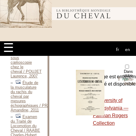
les aplombs et
les tares des
membres / PORTE
Bibliothèque
D., 1988
Réalisation d’un
CD-Rom
mondiale du
présentant les
avantages de
☰
l’apprentissage
fr
en
de la palpation
cheval
transrectale
sous
cœlioscopie
chez le
Dans
cheval / POUJET
votre
Laurence, 2007
L’ouvrage est entièrem
⇪
porte-
PDF
Étude de
docum
numérisé et disponible
la musculature
le site :
du rachis du
cheval par
-
University of
mesures
échographiques / PRACH
Pennsylvania —
Amandine, 2011
Fairman Rogers
Examen
du Traité de
Collection
Locomotion du
Cheval / RAABE
Charles-Hubert,