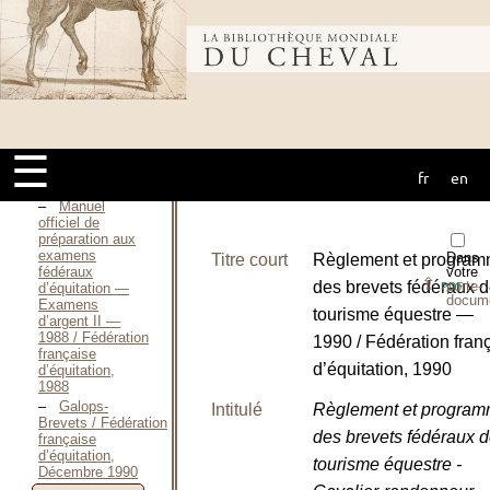
d’équitation —
Examens
d’argent II —
Bibliothèque
1980 / Fédération
équestre
française, 1980
Étrier et
mondiale du
Éperon de
Bronze / Fédération
☰
française
d’équitation,
fr
en
cheval
1975
Manuel
officiel de
préparation aux
examens
Dans
Titre court
Règlement et progra
fédéraux
votre
⇪
des brevets fédéraux 
porte-
d’équitation —
PDF
docum
Examens
tourisme équestre —
d’argent II —
1988 / Fédération
1990 / Fédération fran
française
d’équitation, 1990
d’équitation,
1988
Galops-
Intitulé
Règlement et progra
Brevets / Fédération
des brevets fédéraux 
française
d’équitation,
tourisme équestre -
Décembre 1990