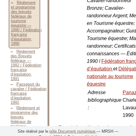
Cavalier-randonneur
Règlement
et programme
Bronze; Cavalier-
des brevets
randonneur Argent; M
fédéraux de
tourisme
en Tourisme équestre;
équestre —
1990 / Fédération
Accompagnateur; Guid
française
Tourisme équestre; Maî
d’équitation,
1990
randonneur; Certificats
Règlement
connaissances — Édit
des Brevets
fédéraux —
1990
/
Fédération fran
1992 / Fédération
d’équitation
et
Délégat
française
d’équitation,
nationale au tourisme
1991
équestre
Passeport du
cavalier / Fédération
Adresse
Pana
française
d’équitation,
bibliographique
Charl
1992
:
Lavau
Règlement et
programme des
1990
brevets
fédéraux de
tourisme
Description
Nombre de
1 v
équestre —
Site réalisé par le
pôle Document numérique
— MRSH —
matérielle
volumes
:
1993 / Fédération