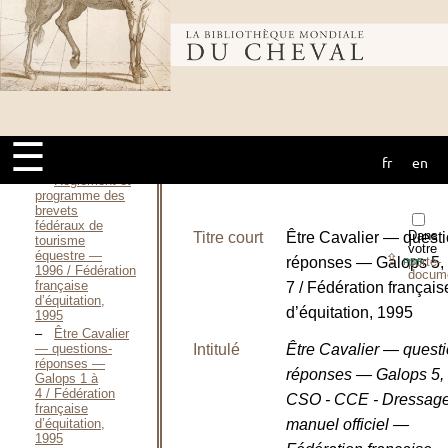
fédéraux —
1993 / Fédération
Bibliothèque
française
d’équitation,
1993
Être cavalier
mondiale du
— Galops 1 à
4 / Fédération
française
☰
d’équitation,
fr
en
1994
cheval
Règlement et
programme des
brevets
fédéraux de
Dans
Titre court
Être Cavalier — questi
tourisme
votre
équestre —
⇪
réponses — Galops 5, 
porte-
PDF
1996 / Fédération
docum
française
7 / Fédération français
d’équitation,
d’équitation, 1995
1995
Être Cavalier
— questions-
Intitulé
Être Cavalier — questi
réponses —
réponses — Galops 5, 
Galops 1 à
4 / Fédération
CSO - CCE - Dressage
française
d’équitation,
manuel officiel —
1995