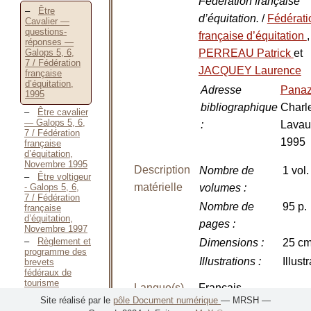
Fédération française
Être
d’équitation.
/
Fédérati
Cavalier —
questions-
française d’équitation
,
réponses —
PERREAU Patrick
et
Galops 5, 6,
7 / Fédération
JACQUEY Laurence
française
d’équitation,
Adresse
Pana
1995
bibliographique
Charl
Être cavalier
— Galops 5, 6,
:
Lavau
7 / Fédération
1995
française
d’équitation,
Novembre 1995
Description
Nombre de
1 vol.
Être voltigeur
matérielle
- Galops 5, 6,
volumes
:
7 / Fédération
Nombre de
95 p.
française
d’équitation,
pages
:
Novembre 1997
Règlement et
Dimensions
:
25 c
programme des
Illustrations
:
Illust
brevets
fédéraux de
tourisme
Langue(s)
Français
équestre —
Site réalisé par le
pôle Document numérique
— MRSH —
1999 / Fédération