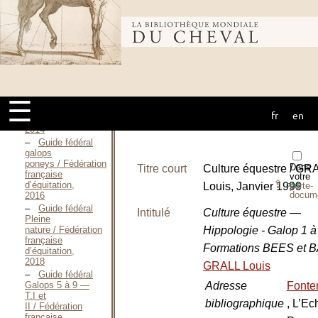
Guide fédéral
Galop
Bibliothèque
3 / Fédération
française
d’équitation,
Décembre 2013
mondiale du
Guide fédéral
Galop
4 / Fédération
☰
française
fr
en
cheval
d’équitation,
2014
Guide fédéral
galops
poneys / Fédération
Dans
Titre court
Culture équestre / GR
française
votre
⇪
d’équitation,
Louis, Janvier 1999
porte-
PDF
docum
2016
Guide fédéral
Intitulé
Culture équestre —
Pleine
nature / Fédération
Hippologie - Galop 1 à 
française
Formations BEES et 
d’équitation,
2018
GRALL Louis
Guide fédéral
Galops 5 à 9 —
Adresse
Fonten
T.I et
bibliographique
, L’Ec
II / Fédération
française