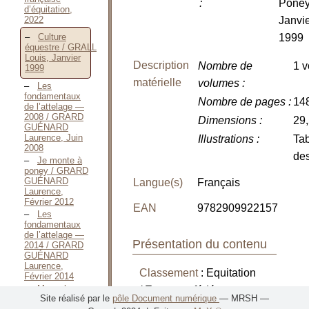
:
Poney
d’équitation,
2022
Janvi
1999
Culture
équestre / GRALL
Louis, Janvier
Description
Nombre de
1 v
1999
matérielle
volumes
:
Les
fondamentaux
Nombre de pages
:
148
de l’attelage —
2008 / GRARD
Dimensions
:
29
GUÉNARD
Laurence, Juin
Illustrations
:
Tab
2008
de
Je monte à
poney / GRARD
GUÉNARD
Langue(s)
Français
Laurence,
Février 2012
EAN
9782909922157
Les
fondamentaux
de l’attelage —
Présentation du contenu
2014 / GRARD
GUÉNARD
Laurence,
Classement
: Equitation
Février 2014
Manuel
/ Examens fédéraux
Site réalisé par le
pôle Document numérique
— MRSH —
d’équitation pour