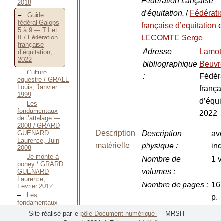
Fédération française
2018
d’équitation.
/
Fédérati
Guide
fédéral Galops
française d’équitation
5 à 9 — T.I et
LECOMTE Serge
II / Fédération
française
Adresse
Lamot
d’équitation,
2022
bibliographique
Beuv
Culture
:
Fédér
équestre / GRALL
Louis, Janvier
frança
1999
d’équi
Les
fondamentaux
2022
de l’attelage —
2008 / GRARD
Description
GUÉNARD
Description
av
Laurence, Juin
matérielle
physique
:
in
2008
Je monte à
Nombre de
1 v
poney / GRARD
volumes
:
GUÉNARD
Laurence,
Nombre de pages
:
16
Février 2012
Les
p.
fondamentaux
de l’attelage —
Dimensions
:
29
Site réalisé par le
pôle Document numérique
— MRSH —
2014 / GRARD