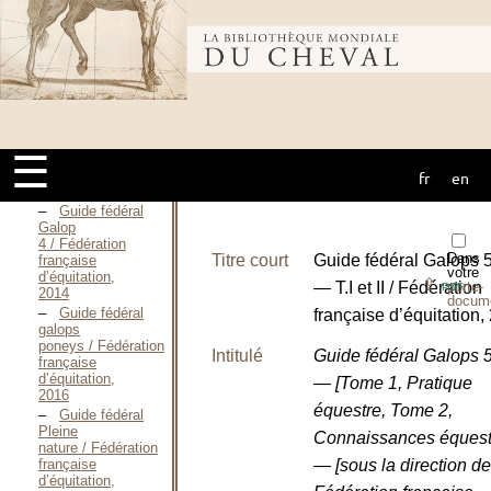
Guide fédéral
Galop
2 / Fédération
Bibliothèque
française
d’équitation,
Mars 2013
Guide fédéral
mondiale du
Galop
3 / Fédération
☰
française
d’équitation,
fr
en
cheval
Décembre 2013
Guide fédéral
Galop
4 / Fédération
Dans
Titre court
Guide fédéral Galops 5
française
votre
d’équitation,
⇪
— T.I et II / Fédération
porte-
PDF
2014
docum
Guide fédéral
française d’équitation,
galops
poneys / Fédération
Intitulé
Guide fédéral Galops 5
française
d’équitation,
— [Tome 1, Pratique
2016
équestre, Tome 2,
Guide fédéral
Pleine
Connaissances équest
nature / Fédération
française
— [sous la direction de
d’équitation,