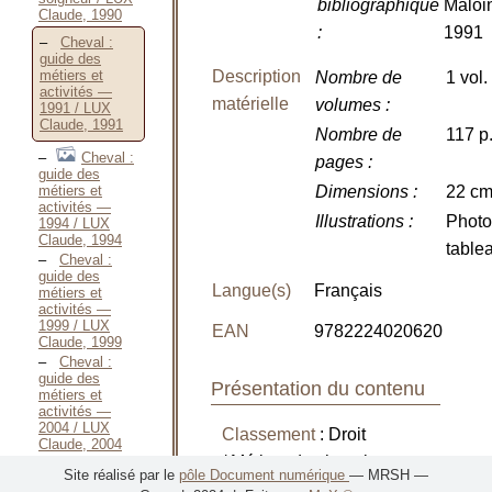
bibliographique
Maloi
Claude, 1990
:
1991
Cheval :
guide des
Description
métiers et
Nombre de
1 vol.
activités —
matérielle
volumes
:
1991 / LUX
Claude, 1991
Nombre de
117 p
Cheval :
pages
:
guide des
métiers et
Dimensions
:
22 c
activités —
Illustrations
:
Photo
1994 / LUX
Claude, 1994
table
Cheval :
guide des
Langue(s)
Français
métiers et
activités —
1999 / LUX
EAN
9782224020620
Claude, 1999
Cheval :
guide des
Présentation du contenu
métiers et
activités —
2004 / LUX
Classement
: Droit
Claude, 2004
/ Métiers du cheval
Pension
Site réalisé par le
pôle Document numérique
— MRSH —
travail et