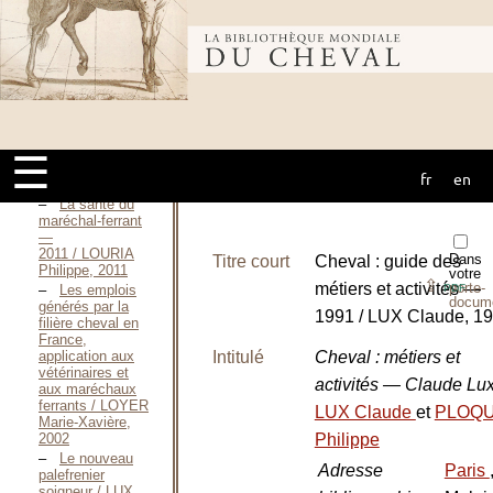
Description et
prévention / LOURIA
Bibliothèque
Philippe, S. D.
Approche
des pathologies
professionnelles
mondiale du
rencontrées
chez les
maréchaux-
☰
ferrants / LOURIA
fr
en
cheval
Philippe, 2003
La santé du
maréchal-ferrant
—
2011 / LOURIA
Dans
Titre court
Cheval : guide des
Philippe, 2011
votre
⇪
métiers et activités —
porte-
PDF
Les emplois
docum
générés par la
1991 / LUX Claude, 1
filière cheval en
France,
Intitulé
Cheval : métiers et
application aux
vétérinaires et
activités — Claude Lu
aux maréchaux
ferrants / LOYER
LUX Claude
et
PLOQU
Marie-Xavière,
Philippe
2002
Le nouveau
Adresse
Paris
palefrenier
soigneur / LUX