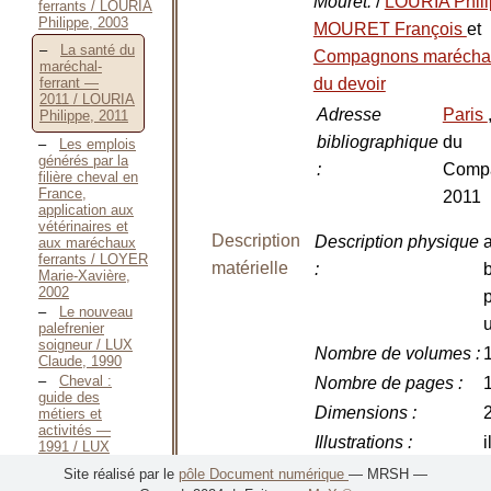
Mouret.
/
LOURIA Phil
ferrants / LOURIA
Philippe, 2003
MOURET François
et
La santé du
Compagnons maréchau
maréchal-
du devoir
ferrant —
2011 / LOURIA
Adresse
Paris
Philippe, 2011
bibliographique
du
Les emplois
générés par la
:
Comp
filière cheval en
France,
2011
application aux
vétérinaires et
Description
Description physique
aux maréchaux
ferrants / LOYER
matérielle
:
b
Marie-Xavière,
2002
p
Le nouveau
palefrenier
soigneur / LUX
Nombre de volumes
:
1
Claude, 1990
Cheval :
Nombre de pages
:
guide des
Dimensions
:
métiers et
activités —
Illustrations
:
i
1991 / LUX
Claude, 1991
e
Site réalisé par le
pôle Document numérique
— MRSH —
Cheval :