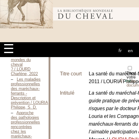
Annie, 1985
Les
Bibliothèque
Passionnés du
cheval / LORENZO
Annie, [1986]
mondiale du
Profession ?
Cascadeur / LORENZO
☰
Annie, [1986]
fr
en
Faire
cheval
carrière dans les
mondes du
cheval
? / LOURD
Dans
Titre court
La santé du maréchal-
Charlène, 2022
votre
Les maladies
⇪
2011 / LOURIA Philipp
porte-
PDF
professionnelles
docum
des maréchaux-
Intitulé
La santé du maréchal-fe
ferrants -
Description et
guide pratique de prév
prévention / LOURIA
Philippe, S. D.
risques par le docteur 
Approche
Louria et les Compag
des pathologies
professionnelles
maréchaux-ferrants du 
rencontrées
l’aimable participation
chez les
maréchaux-