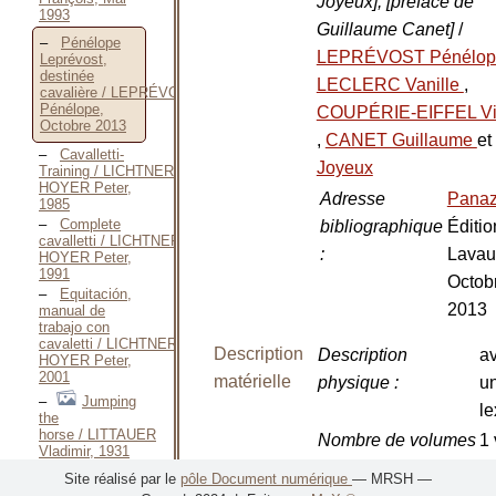
Joyeux]; [préface de
1993
Guillaume Canet]
/
Pénélope
LEPRÉVOST Pénélo
Leprévost,
destinée
LECLERC Vanille
,
cavalière / LEPRÉVOST
Pénélope,
COUPÉRIE-EIFFEL Vir
Octobre 2013
,
CANET Guillaume
et
Cavalletti-
Joyeux
Training / LICHTNER-
HOYER Peter,
Adresse
Pana
1985
Complete
bibliographique
Éditio
cavalletti / LICHTNER-
:
Lavau
HOYER Peter,
1991
Octob
Equitación,
2013
manual de
trabajo con
cavaletti / LICHTNER-
Description
Description
a
HOYER Peter,
2001
matérielle
physique
:
u
Jumping
le
the
horse / LITTAUER
Nombre de volumes
1 
Vladimir, 1931
:
More
Site réalisé par le
pôle Document numérique
— MRSH —
about riding