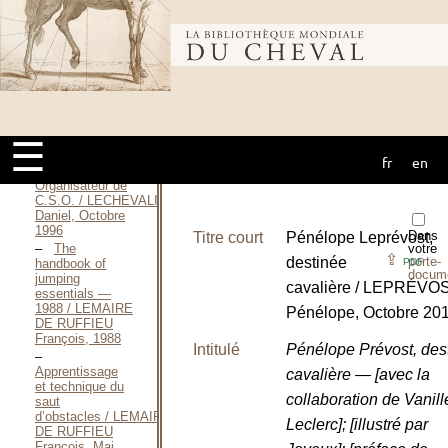
J’adore
l’équitation en
Bibliothèque
compétition / KOTTENHOFF
[Marianne?],
Avril 1993
Mémento du
mondiale du
Chef de
Piste / LECHEVALIER
Daniel, 1996
☰
Mémento du
fr
en
cheval
Chef de Piste et
Organisateur de
C.S.O. / LECHEVALIER
Daniel, Octobre
1996
Dans
Titre court
Pénélope Leprévost,
The
votre
⇪
destinée
porte-
handbook of
PDF
docum
jumping
cavalière / LEPRÉVO
essentials —
1988 / LEMAIRE
Pénélope, Octobre 20
DE RUFFIEU
François, 1988
Intitulé
Pénélope Prévost, des
Apprentissage
cavalière — [avec la
et technique du
collaboration de Vanill
saut
d’obstacles / LEMAIRE
Leclerc]; [illustré par
DE RUFFIEU
François, Mai