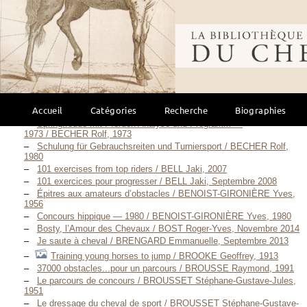
1951
L’organisation du travail d’hiver d’un jeune cheval de cinq ans en
Bibliothèque mondi
vue de participer aux épreuves de cycle classique de concours de
saut d’obstacles (CSO) / AUTRAN Michel, 1997
L’ arte dell’equitare — 1937 / BACCA Baldo, 1937
Equitazione italiana — 1990 / BACCA Baldo, 1990
Guide photographique du saut d’obstacle / BAYLEY Lesley, Juin
2006
Hindernisse, Parcours, Geländestrecken — 1972 / BECHER Rolf,
Accueil
Catégories
Recherche
Biographies
1972
Springfreude mit Pferden Analyse und Programm —
1973 / BECHER Rolf, 1973
Schulung für Gebrauchsreiten und Turniersport / BECHER Rolf,
1980
101 exercises from top riders / BELL Jaki, 2007
101 exercices pour progresser / BELL Jaki, Septembre 2008
Épitres aux amateurs d’obstacles / BENOIST-GIRONIÈRE Yves,
1956
Concours hippique — 1980 / BENOIST-GIRONIÈRE Yves, 1980
Bosty, l’Amour des Chevaux / BOST Roger-Yves, Novembre 2014
Je saute à cheval / BRENGARD Emmanuelle, Septembre 2013
Training young horses to jump / BROOKE Geoffrey, 1913
37000 obstacles...pour un parcours / BROUSSE Raymond, 1991
Le parcours de concours / BROUSSET Stéphane-Gustave-Jules,
1951
Le dressage du cheval de sport / BROUSSET Stéphane-Gustave-