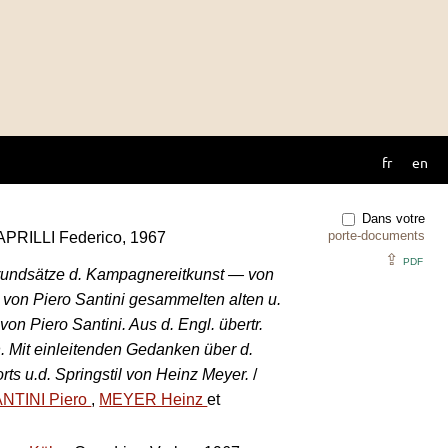
fr
en
Dans votre
porte-documents
CAPRILLI Federico, 1967
⇪
PDF
 Grundsätze d. Kampagnereitkunst — von
0 von Piero Santini gesammelten alten u.
von Piero Santini. Aus d. Engl. übertr.
 Mit einleitenden Gedanken über d.
rts u.d. Springstil von Heinz Meyer.
/
NTINI Piero
,
MEYER Heinz
et