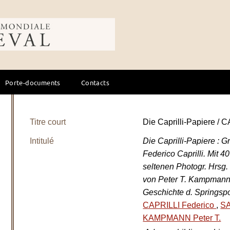
ale du cheval
Porte-documents
Contacts
Titre court
Die Caprilli-Papiere / 
Intitulé
Die Caprilli-Papiere :
Federico Caprilli. Mit 4
seltenen Photogr. Hrsg. 
von Peter T. Kampmann.
Geschichte d. Springspo
CAPRILLI Federico
,
SA
KAMPMANN Peter T.