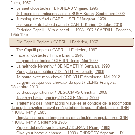
Jules, 1957
Le saut d’obstacles / BRUNEAU Virginie, 1996
101 exercices indispensables / BUSH Karen, Septembre 2009
Jumping simplified / CABELL SELF Margaret, 1959
Les secrets de l’abord parfait / CANTE Karine, Octobre 2010
Federico Caprilli : Vita e scritti — 1966-1967 / CAPRILLI Federico,
1966-1967
Die Caprilli-Papiere / CAPRILLI Federico, 1967
The Caprilli papers / CAPRILLI Federico, 1967
Face à l’obstacle / Prince Errant, 1948
Le parc d’obstacles / CLÉRIN Denis, Mai 1999
La méthode Némethy / DE NÉMETHY Bertalan, 1990
Poney de compétition / DELYLLE Antoinette, 2009
Je saute avec mon cheval / DELYLLE Antoinette, Mai 2012
La gymnastique des chevaux de sport / DENIS François,
Décembre 2010
Le dressage rationnel / DESCOMPS Christian, 2005
Teaching basic jumping / DIGGLE Martin, 2000
Traitement des informations visuelles et contrôle de la locomotion
du couple cavalier-cheval en équitation de sauts d’obstacles / DINH
PHUNG Rémy, 1985
Régulations spatio-temporelles de la foulée en équitation / DINH
PHUNG Rémy, Septembre 1986
Propos débridés sur le cheval / DURAND Pierre, 1993
Give your horse a chance — 1999 / ENDRÖDY Agostan L. D’,