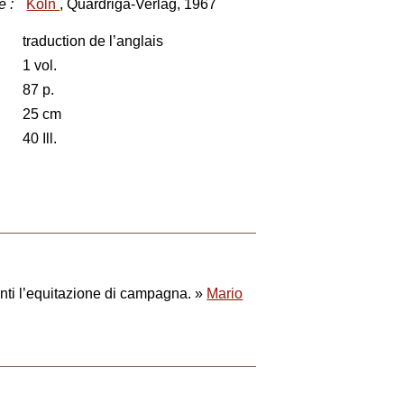
e
:
Köln
, Quardriga-Verlag, 1967
traduction de l’anglais
1 vol.
87 p.
25 cm
40 Ill.
danti l’equitazione di campagna. »
Mario