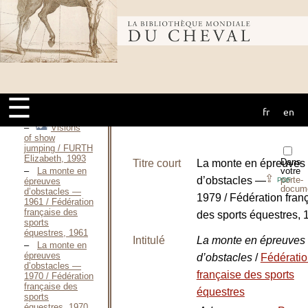
1999
Approche
expérimentale
Bibliothèque
du saut
d’obstacle à
cheval / FORCE
Jean-Luc, 1989
mondiale du
Jumping :
Learning and
☰
teaching / FROISSARD
fr
en
cheval
Jean, 1971
Visions
of show
jumping / FURTH
Elizabeth, 1993
Dans
Titre court
La monte en épreuves
La monte en
votre
⇪
d’obstacles —
porte-
épreuves
PDF
docum
d’obstacles —
1979 / Fédération fran
1961 / Fédération
française des
des sports équestres, 
sports
équestres, 1961
Intitulé
La monte en épreuves
La monte en
épreuves
d’obstacles
/
Fédérati
d’obstacles —
française des sports
1970 / Fédération
française des
équestres
sports
équestres, 1970