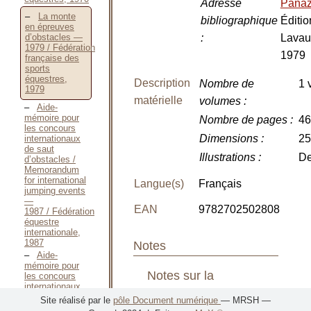
Adresse
Pana
La monte
bibliographique
Éditio
en épreuves
:
Lavau
d’obstacles —
1979 / Fédération
1979
française des
sports
équestres,
Description
Nombre de
1 
1979
matérielle
volumes
:
Aide-
mémoire pour
Nombre de pages
:
46
les concours
Dimensions
:
25
internationaux
de saut
Illustrations
:
De
d’obstacles /
Memorandum
for international
Langue(s)
Français
jumping events
—
EAN
9782702502808
1987 / Fédération
équestre
internationale,
1987
Notes
Aide-
mémoire pour
Notes sur la
les concours
internationaux
publication
de saut
Site réalisé par le
pôle Document numérique
— MRSH —
d’obstacles /