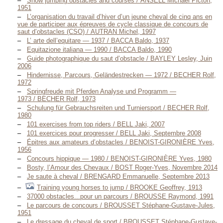
Show jumping obstacles and courses / ANSELL Michael Picton,
1951
L’organisation du travail d’hiver d’un jeune cheval de cinq ans en
vue de participer aux épreuves de cycle classique de concours de
saut d’obstacles (CSO) / AUTRAN Michel, 1997
L’ arte dell’equitare — 1937 / BACCA Baldo, 1937
Equitazione italiana — 1990 / BACCA Baldo, 1990
Guide photographique du saut d’obstacle / BAYLEY Lesley, Juin
2006
Hindernisse, Parcours, Geländestrecken — 1972 / BECHER Rolf,
1972
Springfreude mit Pferden Analyse und Programm —
1973 / BECHER Rolf, 1973
Schulung für Gebrauchsreiten und Turniersport / BECHER Rolf,
1980
101 exercises from top riders / BELL Jaki, 2007
101 exercices pour progresser / BELL Jaki, Septembre 2008
Épitres aux amateurs d’obstacles / BENOIST-GIRONIÈRE Yves,
1956
Concours hippique — 1980 / BENOIST-GIRONIÈRE Yves, 1980
Bosty, l’Amour des Chevaux / BOST Roger-Yves, Novembre 2014
Je saute à cheval / BRENGARD Emmanuelle, Septembre 2013
Training young horses to jump / BROOKE Geoffrey, 1913
37000 obstacles...pour un parcours / BROUSSE Raymond, 1991
Le parcours de concours / BROUSSET Stéphane-Gustave-Jules,
1951
Le dressage du cheval de sport / BROUSSET Stéphane-Gustave-