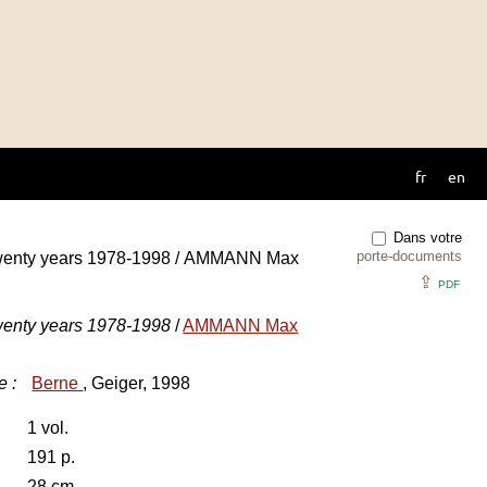
fr
en
Dans votre
porte-documents
 twenty years 1978-1998 / AMMANN Max
⇪
PDF
twenty years 1978-1998
/
AMMANN Max
e
:
Berne
, Geiger, 1998
1 vol.
191 p.
28 cm