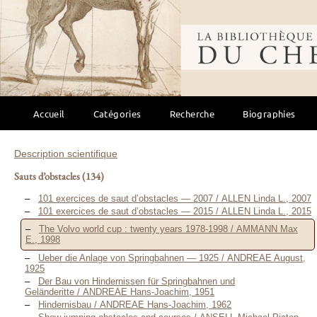
Bibliothèque mondi
Accueil
Catégories
Recherche
Biographies
Description scientifique
Sauts d’obstacles
(134)
101 exercices de saut d’obstacles — 2007 / ALLEN Linda L., 2007
101 exercices de saut d’obstacles — 2015 / ALLEN Linda L., 2015
The Volvo world cup : twenty years 1978-1998 / AMMANN Max
E., 1998
Ueber die Anlage von Springbahnen — 1925 / ANDREAE August,
1925
Der Bau von Hindernissen für Springbahnen und
Geländeritte / ANDREAE Hans-Joachim, 1951
Hindernisbau / ANDREAE Hans-Joachim, 1962