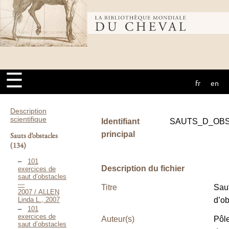
Bibliothèque
mondiale du
☰
fr
en
cheval
Description
scientifique
Identifiant
SAUTS_D_OB
principal
Sauts d’obstacles
(134)
101
Description du fichier
exercices de
saut d’obstacles
—
Titre
Sau
2007 / ALLEN
Linda L., 2007
d’ob
101
exercices de
Auteur(s)
Pôl
saut d’obstacles