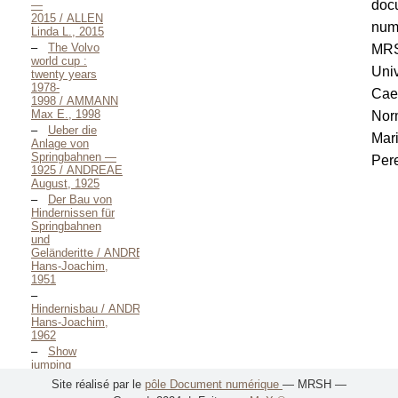
doc
—
2015 / ALLEN
num
Linda L., 2015
The Volvo
MR
world cup :
Univ
twenty years
1978-
Cae
1998 / AMMANN
Max E., 1998
Nor
Ueber die
Mar
Anlage von
Springbahnen —
Pere
1925 / ANDREAE
August, 1925
Der Bau von
Hindernissen für
Springbahnen
und
Geländeritte / ANDREAE
Hans-Joachim,
1951
Hindernisbau / ANDREAE
Hans-Joachim,
1962
Show
jumping
obstacles and
Site réalisé par le
pôle Document numérique
— MRSH —
courses / ANSELL