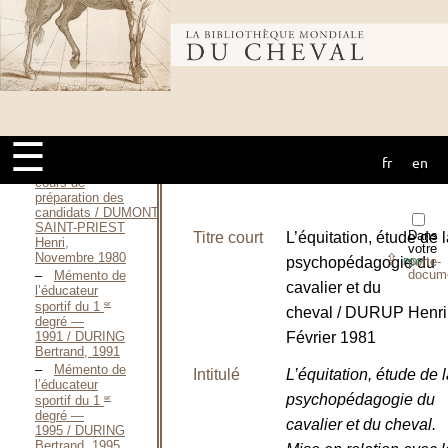
Brevet d’état
d’éducateur
Bibliothèque
er
sportif du 1
degré —
1987 / Direction
technique
mondiale du
nationale,
décembre 1991
Directives et
☰
programmes
fr
en
cheval
d’instruction des
cours de
préparation des
candidats / DUMONT
SAINT-PRIEST
Dans
Titre court
L’équitation, étude de 
Henri,
votre
Novembre 1980
⇪
psychopédagogie du
porte-
PDF
docum
Mémento de
cavalier et du
l’éducateur
er
sportif du 1
cheval / DURUP Henri
degré —
Février 1981
1991 / DURING
Bertrand, 1991
Mémento de
Intitulé
L’équitation, étude de 
l’éducateur
psychopédagogie du
er
sportif du 1
degré —
cavalier et du cheval.
1995 / DURING
Bertrand, 1995