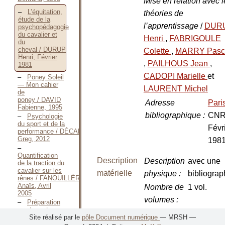
Mise en relation avec l
L’équitation,
théories de
étude de la
l’apprentissage
/
DUR
psychopédagogie
du cavalier et
Henri
,
FABRIGOULE
du
cheval / DURUP
Colette
,
MARRY Pasc
Henri, Février
,
PAILHOUS Jean
,
1981
CADOPI Marielle
et
Poney Soleil
— Mon cahier
LAURENT Michel
de
poney / DAVID
Adresse
Pari
Fabienne, 1995
bibliographique
:
CNR
Psychologie
du sport et de la
Févr
performance / DÉCAMPS
Greg, 2012
198
Quantification
Description
Description
avec une
de la traction du
cavalier sur les
matérielle
physique
:
bibliograp
rênes / FANOUILLÈRE
Anaïs, Avril
Nombre de
1 vol.
2005
volumes
:
Préparation
aux brevets
Nombre de
102 p.
Site réalisé par le
pôle Document numérique
— MRSH —
d’état
d’éducateur