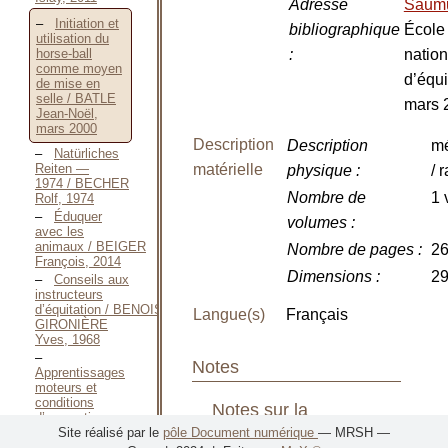
Adresse
Saum
Initiation et
bibliographique
École
utilisation du
horse-ball
:
nation
comme moyen
d’équi
de mise en
selle / BATLE
mars 
Jean-Noël,
mars 2000
Description
Description
m
Natürliches
Reiten —
matérielle
physique
:
/ 
1974 / BECHER
Nombre de
1 
Rolf, 1974
Éduquer
volumes
:
avec les
animaux / BEIGER
Nombre de pages
:
26
François, 2014
Dimensions
:
29
Conseils aux
instructeurs
d’équitation / BENOIST-
Langue(s)
Français
GIRONIÈRE
Yves, 1968
Notes
Apprentissages
moteurs et
conditions
Notes sur la
d’apprentissages
—
Site réalisé par le
pôle Document numérique
— MRSH —
publication
1995 / BERTSCH