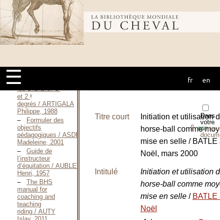
Confusions
équestres / ANTOINE
Guillaume, 2011
Bibliothèque
Enseigner
l’équitation
aujourd’hui / ANTOINE
mondiale du
Guillaume, 2011
Questions-
réponses de
☰
sciences
fr
en
cheval
biologiques pour
er
les B.E.E.S. 1
e
et 2
degrés / ARTIGALA
Philippe, 1988
Dans
Titre court
Initiation et utilisation 
Formuler des
votre
⇪
objectifs
horse-ball comme moy
porte-
PDF
docum
pédagogiques / ASDRUBAL
mise en selle / BATLE
Madeleine, 2001
Guide de
Noël, mars 2000
l’instructeur
d’équitation / AUBLET
Intitulé
Initiation et utilisation 
Henri, 1957
The BHS
horse-ball comme moy
manual for
mise en selle
/
BATLE 
coaching and
teaching
Noël
riding / AUTY
Islay, 2011