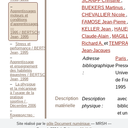
SCANFF Christine
,
BUEKERS Martinus
,
Apprentissages
CHEVALLIER Nicole
,
moteurs et
conditions
FAMOSE Jean-Pierre
,
d’apprentissages
—
KELLER Jean
,
HAUE
1995 / BERTSCH
Claude-Alain
,
MAGIL
Jean, 1995
Richard A.
et
TEMPR
Stress et
performance / BERTSCH
Jean-Jacques
Jean, 1995
Adresse
Paris
Apprentissage
bibliographique
Press
et enseignement
des habiletés
:
Univer
équestres / BERTSCH
Jean, 1998
de Fr
La physique
1995
et la mécanique
à l’usage de la
pratique
Description
Description
avec
sportive / ,
matérielle
Décembre 2006
physique
:
bibli
et un
Коневодство :
По спец.
Nombre de
1 vol
"Зоотехния" —
Site réalisé par le
pôle Document numérique
— MRSH —
volumes
:
1984 / БОБЫЛЕВ