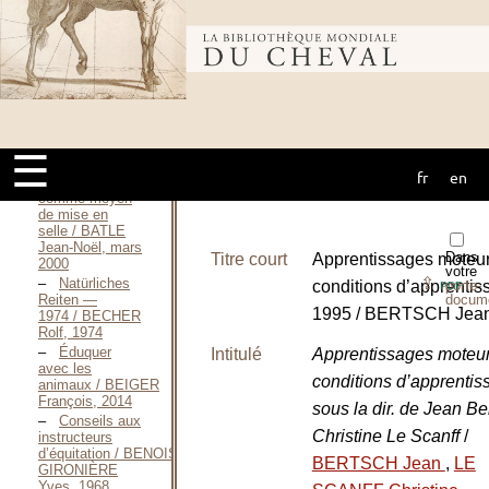
d’équitation / AUBLET
Henri, 1957
Bibliothèque
The BHS
manual for
coaching and
teaching
mondiale du
riding / AUTY
Islay, 2011
Initiation et
☰
utilisation du
fr
en
cheval
horse-ball
comme moyen
de mise en
selle / BATLE
Jean-Noël, mars
Dans
Titre court
Apprentissages moteur
2000
votre
⇪
Natürliches
conditions d’apprenti
porte-
PDF
docum
Reiten —
1995 / BERTSCH Jean
1974 / BECHER
Rolf, 1974
Éduquer
Intitulé
Apprentissages moteur
avec les
conditions d’apprenti
animaux / BEIGER
François, 2014
sous la dir. de Jean Be
Conseils aux
Christine Le Scanff
/
instructeurs
d’équitation / BENOIST-
BERTSCH Jean
,
LE
GIRONIÈRE
Yves, 1968