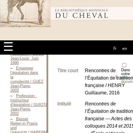
Dressage —
Construire et
Bibliothèque
optimiser ses
mises en
selle / GIRARD
Jean-Franck,
mondiale du
Novembre 2009
Contribution
à
☰
l’enseignement
fr
en
cheval
de
l’équitation / GOGO
Jean-Louis, Juin
1990
Enseigner
Dans
Titre court
Rencontres de
l’équitation dans
votre
⇪
la
l’Équitation de traditio
porte-
PDF
docum
complexité / GUEZ
française / HENRY
Jean-Pierre,
2003
Guillaume, 2016
Profession :
Instructeur
Intitulé
Rencontres de
d’équitation / GUIOTAT
Jean-Pierre,
l’Équitation de traditio
2002
française — Actes des
Besser
Reiten in Praxis
colloques 2014 et 201
und
Unterricht / HABERMANN