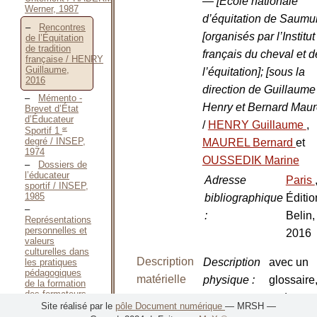
— [École nationale
Werner, 1987
d’équitation de Saumur
Rencontres
[organisés par l’Institut
de l’Équitation
de tradition
français du cheval et d
française / HENRY
Guillaume,
l’équitation]; [sous la
2016
direction de Guillaume
Mémento -
Henry et Bernard Maur
Brevet d’État
d’Éducateur
/
HENRY Guillaume
,
er
Sportif 1
degré / INSEP,
MAUREL Bernard
et
1974
OUSSEDIK Marine
Dossiers de
l’éducateur
Adresse
Paris
sportif / INSEP,
1985
bibliographique
Éditio
:
Belin,
Représentations
personnelles et
2016
valeurs
culturelles dans
Description
Description
avec un
les pratiques
pédagogiques
matérielle
physique
:
glossaire
de la formation
des formateurs
et des
en
Site réalisé par le
pôle Document numérique
— MRSH —
biograph
équitation / JOLLINIER